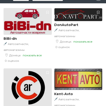
DonAutoPart
Автозапчасти,
автомагазины
BiBi-dn
Донецк
показать все
Автозапчасти,
0 оценок
автомагазины
Донецк
показать все
0 оценок
Kent-Avto
Автозапчасти,
автомагазины