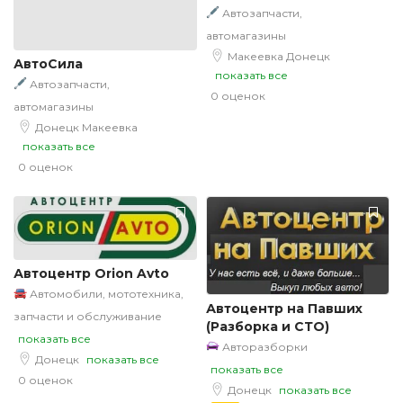
Автозапчасти,
автомагазины
Макеевка
Донецк
АвтоСила
показать все
Автозапчасти,
0 оценок
автомагазины
Донецк
Макеевка
показать все
0 оценок
Автоцентр Orion Avto
Автомобили, мототехника,
Автоцентр на Павших
запчасти и обслуживание
(Разборка и СТО)
показать все
Авторазборки
Донецк
показать все
показать все
0 оценок
Донецк
показать все