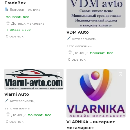
TradeBox
Бытовая техника
показать все
Донецк
Макеевка
показать все
VDM Auto
0 оценок
Автозапчасти,
автомагазины
Донецк
показать все
0 оценок
Vlarni Auto
Автозапчасти,
автомагазины
Донецк
показать все
0 оценок
VLARNIKA – интернет
мегамаркет